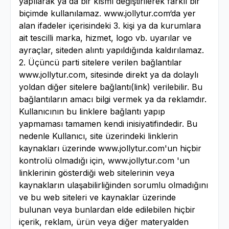
yapılarak ya da bir kısmı değiştirilerek farklı bir
biçimde kullanılamaz. www.jollytur.com‘da yer
alan ifadeler içerisindeki 3. kişi ya da kurumlara
ait tescilli marka, hizmet, logo vb. uyarılar ve
ayraçlar, siteden alıntı yapıldığında kaldırılamaz.
2. Üçüncü parti sitelere verilen bağlantılar
www.jollytur.com, sitesinde direkt ya da dolaylı
yoldan diğer sitelere bağlantı(link) verilebilir. Bu
bağlantıların amacı bilgi vermek ya da reklamdır.
Kullanıcının bu linklere bağlantı yapıp
yapmaması tamamen kendi inisiyatifindedir. Bu
nedenle Kullanıcı, site üzerindeki linklerin
kaynakları üzerinde www.jollytur.com'un hiçbir
kontrolü olmadığı için, www.jollytur.com 'un
linklerinin gösterdiği web sitelerinin veya
kaynakların ulaşabilirliğinden sorumlu olmadığını
ve bu web siteleri ve kaynaklar üzerinde
bulunan veya bunlardan elde edilebilen hiçbir
içerik, reklam, ürün veya diğer materyalden