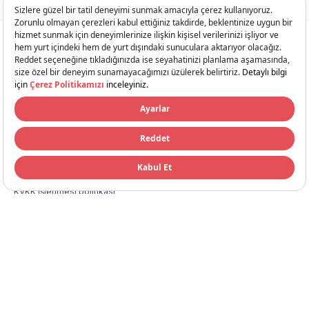
Kurumsal
Hakkında
İletişim
Türsab Belge No
:
3001
Sözleşmeler
Kullanım sözleşmesi
Gizlilik sözleşmesi
Bilgi güvenliği politikası
KVKK aydınlatma metni
KVKK işlenmesi politikası
Çerez politikası
Ödeme Seçenekleri
Sitemizde görmüş olduğunuz fiyatlara KDV dahildir.
Güvenli Alışveriş